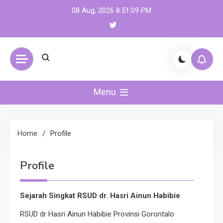
Skip
08 Aug, 2026
8:51:09 PM
to
content
Menu
Home
Profile
Profile
Sejarah Singkat RSUD dr. Hasri Ainun Habibie
RSUD dr Hasri Ainun Habibie Provinsi Gorontalo