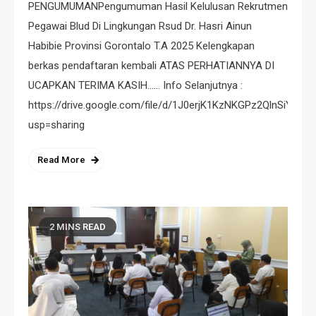
PENGUMUMANPengumuman Hasil Kelulusan Rekrutmen
Pegawai Blud Di Lingkungan Rsud Dr. Hasri Ainun
Habibie Provinsi Gorontalo T.A 2025 Kelengkapan
berkas pendaftaran kembali ATAS PERHATIANNYA DI
UCAPKAN TERIMA KASIH…… Info Selanjutnya :
https://drive.google.com/file/d/1J0erjK1KzNKGPz2QlnSiYhK
usp=sharing
Read More
2 MINS READ