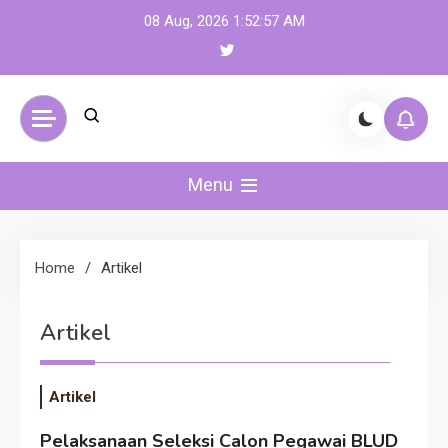
Skip
08 Aug, 2026
1:52:58 AM
to
content
Menu
Home
Artikel
Artikel
Artikel
Pelaksanaan Seleksi Calon Pegawai BLUD