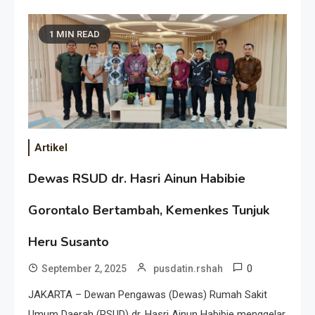
1 MIN READ
Artikel
Dewas RSUD dr. Hasri Ainun Habibie
Gorontalo Bertambah, Kemenkes Tunjuk
Heru Susanto
0
September 2, 2025
pusdatin.rshah
JAKARTA – Dewan Pengawas (Dewas) Rumah Sakit
Umum Daerah (RSUD) dr. Hasri Ainun Habibie menggelar