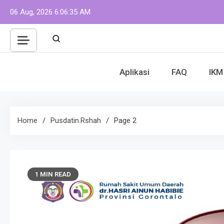
Skip
06 Aug, 2026
6:06:37 AM
to
content
Aplikasi
FAQ
IKM
Home
Pusdatin.rshah
Page 2
1 MIN READ